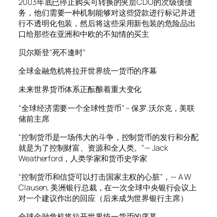
2003年底已停止购买可转换的夹层CDO的次级债债
务，他们需要一种机制能够对这些贷款进行标记并进
行不透明化包装，然后将这些采用新包装的危险品出
口给那些在亚洲和中欧的不知情的买主
贝尔斯登“死不逢时”
全球金融危机将拉开世界统一货币的序幕
未来世界货币体系正酝酿着重大变化
“全球经济需要一个全球性货币” – 保罗.沃尔克，美联
储前主席
“控制货币是一场伟大的斗争，控制货币的发行和分配
就是为了控制财富、资源和全人类。”— Jack
Weatherford，人类学家和货币史学家
“控制货币和信贷可以打击国家主权的心脏”，— A W
Clausen, 美洲银行总裁，在一次全球中央银行会议上
对一个建议作出的回应（后来成为世界银行主席）
全球金融危机将拉开世界统一货币的序幕