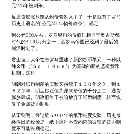
元275年被刺杀。
反通货膨胀只能从物价管制入手了，于是就有了罗马
历史上著名的“公元301年物价敕令”。规定
到公元350左右，罗马银币的价值只相当于奥古斯都
时代的3000万分之一，西罗马帝国已经到了最后的
崩溃时刻了。
君士坦丁大帝在东罗马重建了新的货币单元：一种以
纯金币（“Ｓｏｌｉｄｕｓ”）为基础的新的坚挺货币
机制，这种
明朝对纸币制度的实验又持续了１５０年之久，到１
５２２年，明宝钞贬值为原来价值的千分之二，通货
膨胀肆虐。明政府终于被迫放弃了纸币制度，转而恢
复了金属货币制度。
从宋到明，经过近５００年的纸币制度实验，历史最
终得出的经验是，纸币这种不受约束的疲软的货币制
度不可能长期稳定。