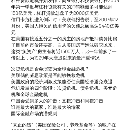
杠杆贷款危机开始发作：商业银行和投资银行在2008
年第一季度与杠杆贷款有关的冲销额最多可能达到
150亿美元，杠杆贷款总盘子为2000亿美元
信用卡危机进入倒计时：美联储报告说，至2007年12
月份，美国人拖欠的信用卡的欠债总额高达9440亿美
元
在美国有接近五分之一的房主的房地产抵押债务比房
子目前的市价还要高。自从美国房产泡沫破灭以来，
这类“负资产”房主有将近1500万人，比一年前多了一
倍以上，为1929年大衰退以来的最严重情况
次贷危机是否会演变为全球金融危机？
美联储的减息政策是否能够挽救危机
美国政府的经济刺激政策能否使美国经济避免衰退
危机发展的四个阶段：次贷危机、债务危机、美元危
机和全球金融危机
中国会受到多大的冲击：直接冲击和间接冲击
谁是最大的赢家，谁是最大的输家
国际金融市场的潜规则
“真正的钱”（美国保险公司，养老基金等）的账户在