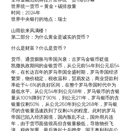
世界统一货币 = 黄金 + 碳排放量
时间：2024年
世界中央银行的地点：瑞士
山雨欲来风满楼！
第二部分：为什么黄金是诚实的货币？
什么是财富？什么是货币？
货币、通货膨胀与帝国兴衰：古罗马金银币贬值
凯撒执政期间的金银货币，从公元前54年到公元后54
年，在长达百年的罗马帝国全盛时期，罗马帝国经济
繁荣，物价稳定，税收温和，贸易发达，商业贷款利
率处于4-6%的良好区间，在整个罗马帝国时代中为
最低水平。从公元54年到公元68年，罗马银币的含银
量从100%降到了90% ，到公元211年，罗马银币的含
银量仅剩50% ，从公元260年到公元268年，罗马银
币的含银量迅速跌到了仅剩4%的程度。此时的罗马
帝国已陷入经济困境，国内叛乱不止，国外用兵连
年，由于货币面值很高但含银量极低，导致物价飞
涨，税收加重，最后激起士兵哗变，国王奥利列在公