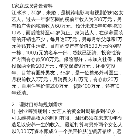
1.家庭成员背景资料
江冰冰，30岁，未婚，是横跨电影与电视剧的知名女
艺人。过去一年影艺圈的税前年收入为200万元，另
有拍广告的税前收入60万元。预计未来5年每年增加
10%，而后维持至40岁为止。身为艺人，在保养置装
等的开销也不少，每月达5万元，另每月给父母亲1万
元补贴其生活费。目前的资产有价值500万元的别墅
一栋，100万元的名车一部，贷款已还清。投资性资
产方面有存款300万元。保险部分，未加入社保，刚
投保两全险200万元，年交保费9万元，还要交19
年。目前有圈外男友，35岁，是一位整形外科医生，
月税前收入3万元，月消费支出1万元，有存款20万
元，自用住宅价值200万元，贷款100万元，还有10
年还清。
2．理财目标与规划需求
1）创业筹资规划：女艺人的黄金时期最多到40岁，
可以维持高收入的时间有限。因此必须在未来10年创
造足以安养一生的收入。最近打算与另外两个女艺人
以2,000万资本额成立一个美容护肤连锁店品牌，运