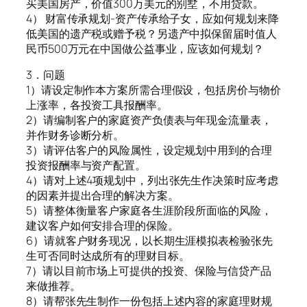
买美国房产，价值300万美元的别墅，不用贷款。
4） 财富传承规划-资产传承给子女，应如何规划来降
低美国的遗产税或赠予税？另遗产中拟保留届时值人
民币500万元在中国做公益事业，应该如何规划？
3．问题
1）请设定制作本方案所需合理假设，包括房价与物价
上涨率，各投资工具报酬率。
2）请编制客户的家庭资产负债表与年现金流量表，
并作财务诊断分析。
3）请评估客户的风险属性，设定规划中用到的合理
投资报酬率与资产配置。
4）请对上述4项规划中，列出张先生作决策时应考虑
的因素并提出合理的解决方案。
5）请整体衡量客户家庭各生涯阶段所面临的风险，
建议客户如何安排合理的保险。
6）请就客户财务现况，以长期生涯模拟表检验张先
生可否同时达成所有的理财目标。
7）请以目前市场上可提供的投资、保险与信贷产品
来做推荐。
8）请帮张先生制作一份包括上述内容的家庭理财规