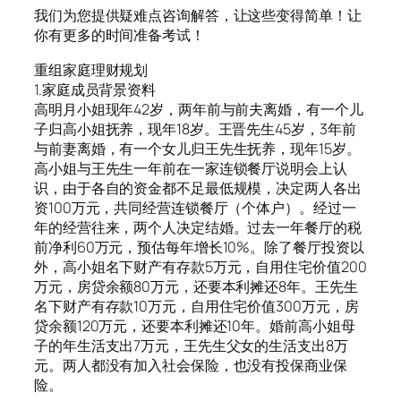
我们为您提供疑难点咨询解答，让这些变得简单！让
你有更多的时间准备考试！
重组家庭理财规划
1.家庭成员背景资料
高明月小姐现年42岁，两年前与前夫离婚，有一个儿
子归高小姐抚养，现年18岁。王晋先生45岁，3年前
与前妻离婚，有一个女儿归王先生抚养，现年15岁。
高小姐与王先生一年前在一家连锁餐厅说明会上认
识，由于各自的资金都不足最低规模，决定两人各出
资100万元，共同经营连锁餐厅（个体户）。经过一
年的经营往来，两个人决定结婚。过去一年餐厅的税
前净利60万元，预估每年增长10%。除了餐厅投资以
外，高小姐名下财产有存款5万元，自用住宅价值200
万元，房贷余额80万元，还要本利摊还8年。王先生
名下财产有存款10万元，自用住宅价值300万元，房
贷余额120万元，还要本利摊还10年。婚前高小姐母
子的年生活支出7万元，王先生父女的生活支出8万
元。两人都没有加入社会保险，也没有投保商业保
险。