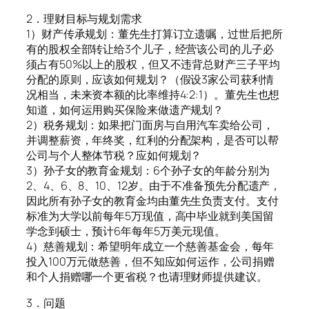
2．理财目标与规划需求
1）财产传承规划：董先生打算订立遗嘱，过世后把所
有的股权全部转让给3个儿子，经营该公司的儿子必
须占有50%以上的股权，但又不违背总财产三子平均
分配的原则，应该如何规划？（假设3家公司获利情
况相当，未来资本额的比率维持4:2:1）。董先生也想
知道，如何运用购买保险来做遗产规划？
2）税务规划：如果把门面房与自用汽车卖给公司，
并调整薪资，年终奖，红利的分配架构，是否可以帮
公司与个人整体节税？应如何规划？
3）孙子女的教育金规划：6个孙子女的年龄分别为
2、4、6、8、10、12岁。由于不准备预先分配遗产，
因此所有孙子女的教育金均由董先生负责支付。支付
标准为大学以前每年5万现值，高中毕业就到美国留
学念到硕士，预计6年每年5万美元现值。
4）慈善规划：希望明年成立一个慈善基金会，每年
投入100万元做慈善，但不知应如何运作，公司捐赠
和个人捐赠哪一个更省税？也请理财师提供建议。
3．问题