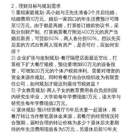
2．理财目标与规划需求
1) 重组家庭规划-高小姐与王先生准备2个月后结婚，
结婚费用10万元。婚后一家四口的年生活费预计可降
至12万元。由于都是再婚，打算签订婚前协议书，采
取分别财产制。打算购置餐厅附近400万元的房产当
婚后新房，可贷款60%，两人各分担50%。想以先买
后卖的方式出售两人现有房产，是否可行，应如何安
排？
2) 企业扩张与改制规划-餐厅隔壁店面最近空出，打
算租下扩大餐厅规模，预估要增加60万元的设备投
资，可增加20万元的个体户税前净利。需要对增资的
资金来源作规划。同时将餐厅由合伙组织改为有限责
任公司，如何规划才能达到最佳节税效益？
3) 子女教育规划-两人子女的教育费用各自负担到国
内研究生毕业，大学前每年学费现值1万元，读大学与
研究生每年学费现值2万元。
4) 退休规划-预计经营餐厅15年后夫妻一起退休，将
餐厅转让当作整笔退休金来源，若餐厅的经营情况符
合预期，届时合理的转让价格为多少？退休后夫妻期
待的年生活费用现值各为5万元，另退休后前10年夫