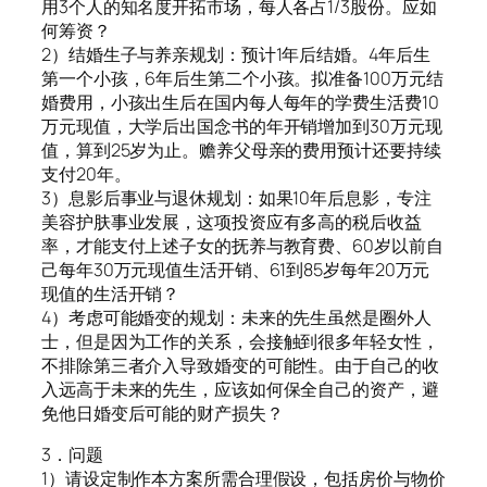
用3个人的知名度开拓市场，每人各占1/3股份。应如
何筹资？
2）结婚生子与养亲规划：预计1年后结婚。4年后生
第一个小孩，6年后生第二个小孩。拟准备100万元结
婚费用，小孩出生后在国内每人每年的学费生活费10
万元现值，大学后出国念书的年开销增加到30万元现
值，算到25岁为止。赡养父母亲的费用预计还要持续
支付20年。
3）息影后事业与退休规划：如果10年后息影，专注
美容护肤事业发展，这项投资应有多高的税后收益
率，才能支付上述子女的抚养与教育费、60岁以前自
己每年30万元现值生活开销、61到85岁每年20万元
现值的生活开销？
4）考虑可能婚变的规划：未来的先生虽然是圈外人
士，但是因为工作的关系，会接触到很多年轻女性，
不排除第三者介入导致婚变的可能性。由于自己的收
入远高于未来的先生，应该如何保全自己的资产，避
免他日婚变后可能的财产损失？
3．问题
1）请设定制作本方案所需合理假设，包括房价与物价