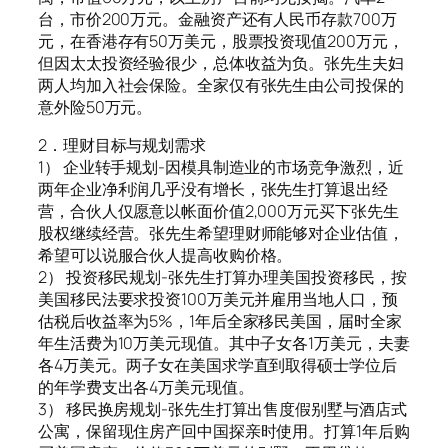
台，市价200万元。金融资产还有人民币存款700万
元，在香港存有50万美元，股票投资现值200万元，
但因太太投资经验很少，总体收益为负。张先生夫妇
两人均加入社会保险。全家仅有张先生由公司投保的
意外险50万元。
2．理财目标与规划需求
1） 企业转手规划-因模具制造业的市场竞争激烈，近
两年企业净利润几乎没有增长，张先生打算退出经
营，合伙人仅愿意以帐面价值2,000万元买下张先生
股权继续经营。张先生希望理财师能够对企业估值，
希望可以说服合伙人提高收购价格。
2） 投资移民规划-张先生打算办理美国投资移民，按
美国移民法要求投资100万美元并雇用当地人口，预
估税后收益率为5%，1年后全家移民美国，届时全家
年生活费为10万美元现值。其中子女各1万美元，夫妻
各4万美元。两子女在美国求学直到取得硕士学位后
的年学费支出各4万美元现值。
3） 移民换房规划-张先生打算出售度假别墅与酒店式
公寓，保留现住房产回中国探亲时使用。打算1年后购