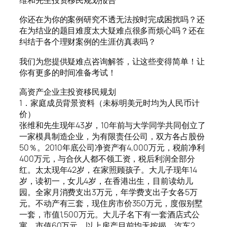
维和先生投资移民规划报告
你还在为你的案例研究不透无法按时完成困扰吗？还
在为结业的题目难度太大疑难点很多而烦心吗？还在
纠结于各个理财案例的生涯仿真表吗？
我们为您提供疑难点咨询解答，让这些变得简单！让
你有更多的时间准备考试！
高资产企业主投资移民规划
1．家庭成员背景资料（未标明美元时均为人民币计
价）
张维和先生现年43岁，10年前与大学同学共同创立了
一家模具制造企业，为有限责任公司，双方各占股份
50％。2010年底公司净资产有4,000万元，税前净利
400万元，与合伙人都不领工资，税后利润全部分
红。太太现年42岁，在家照顾孩子。大儿子现年14
岁，读初一，女儿4岁，在香港出生，目前读幼儿
园。全家月消费支出3万元，年学费支出子女各5万
元。不动产有三套，现住房市价350万元，度假别墅
一套，市值1,500万元。大儿子名下有一套酒店式公
寓，市值60万元，以上房产目前均无按揭。汽车2