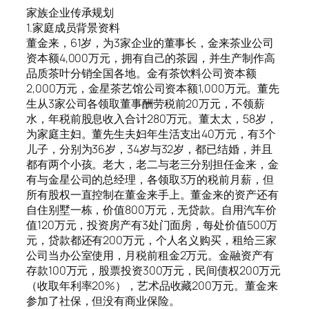
家族企业传承规划
1.家庭成员背景资料
董金来，61岁，为3家企业的董事长，金来茶业公司
资本额4,000万元，拥有自己的茶园，并生产制作高
品质茶叶分销全国各地。金有茶饮料公司资本额
2,000万元，金星茶艺馆公司资本额1,000万元。董先
生从3家公司各领取董事酬劳税前20万元，不领薪
水，年税前股息收入合计280万元。董太太，58岁，
为家庭主妇。董先生夫妇年生活支出40万元，有3个
儿子，分别为36岁，34岁与32岁，都已结婚，并且
都有两个小孩。老大，老二与老三分别担任金来，金
有与金星公司的总经理，各领取3万的税前月薪，但
所有股权一直控制在董金来手上。董金来的资产还有
自住别墅一栋，价值800万元，无贷款。自用汽车价
值120万元，投资房产有3处门面房，每处价值500万
元，贷款都还有200万元，个人名义购买，租给三家
公司当办公室使用，月税前租金2万元。金融资产有
存款100万元，股票投资300万元，民间债权200万元
（收取年利率20%），艺术品收藏200万元。董金来
参加了社保，但没有商业保险。