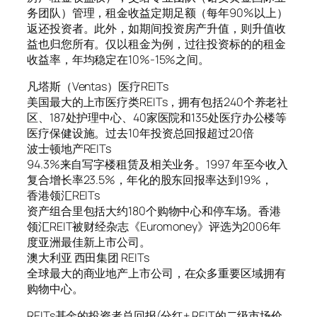
务团队）管理，租金收益定期足额（每年90%以上）
返还投资者。此外，如期间投资房产升值，则升值收
益也归您所有。仅以租金为例，过往投资标的的租金
收益率，年均稳定在10%-15%之间。
凡塔斯（Ventas）医疗REITs
美国最大的上市医疗类REITs，拥有包括240个养老社
区、187处护理中心、40家医院和135处医疗办公楼等
医疗保健设施。过去10年投资总回报超过20倍
波士顿地产REITs
94.3%来自写字楼租赁及相关业务。1997 年至今收入
复合增长率23.5%，年化的股东回报率达到19%，
香港领汇REITs
资产组合里包括大约180个购物中心和停车场。香港
领汇REIT被财经杂志《Euromoney》评选为2006年
度亚洲最佳新上市公司。
澳大利亚 西田集团 REITs
全球最大的商业地产上市公司，在众多重要区域拥有
购物中心。
REITs基金的投资者总回报(分红+ REIT的二级市场价