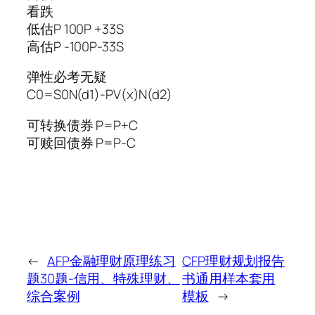
看跌
低估P 100P +33S
高估P -100P-33S
弹性必考无疑
C0=S0N(d1)-PV(x)N(d2)
可转换债券 P=P+C
可赎回债券 P=P-C
←
AFP金融理财原理练习
CFP理财规划报告
题30题-信用、特殊理财、
书通用样本套用
综合案例
模板
→