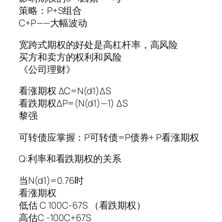
策略：P+S组合
C+P——大幅波动
宽跨式期权的好处是高杠杆率，高风险
买方和卖方的权利和风险
《公司理财》
看涨期权 ΔC=N(d1)ΔS
看跌期权ΔP=(N(d1)—1) ΔS
黎强
可转债应掌握：P可转债=P债券+ P看涨期权
Q:利率和看跌期权的关系
当N(d1)=0.76时
看涨期权
低估 C 100C-67S （看跌期权）
高估C -100C+67S