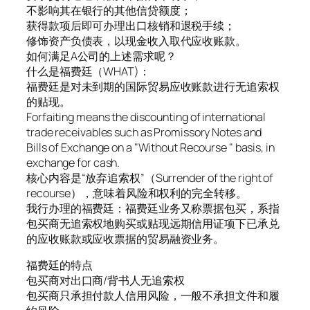
不影响其在银行的其他信贷额度；
获得款项后即可办理出口核销和退税手续；
修饰资产负债表，以现金收入取代应收账款。
如何满足A公司的上述需求呢？
什么是福费廷（WHAT)：
福费廷是对未到期的国际贸易应收账款进行无追索权
的贴现。
Forfaiting means the discounting of international
trade receivables such as Promissory Notes and
Bills of Exchange on a "Without Recourse " basis, in
exchange for cash.
核心内容是“放弃追索权”（Surrender of the right of
recourse），意味着风险和权利的完全转移。
我行办理的福费廷：福费廷业务又称票据包买，系指
包买商无追索权地购买或贴现远期信用证项下已承兑
的应收账款或应收票据的贸易融资业务。
福费廷的特点
包买商对出口商/背书人无追索权
包买商只承担付款人信用风险，一般不承担文件和履