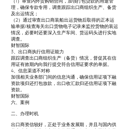
（1）审查内外贸购销合同，加强打包贷款的用途管
理，确保专款专用，调查跟踪出口商组织生产、备货
及出运情况；
（2）通过审查出口商装船出运货物后取得的正本运
输单据/核查海关出口货物电子记录来监控货物的装运
情况，必要时还要深入生产车间、货运码头进行实地
调查。
财智国际
3、出口商执行信用证能力
跟踪调查出口商组织生产（备货）情况，督促其在信
用证有效期内向我行提交符合信用证要求的单据。
4、信息渠道不对称
加强相关业务部门间的信息沟通，确保信用证项下融
资款项归还打包放款，出口收汇款归还信用证项下融
资款。
财智国际
六、案例
二、办理时机
出口商资信较好，正处于业务发展期，并且与国内供