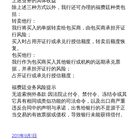
上述业务的具体收益
除上述三种方式以外，我行还可办理的福费廷种类包
括：
转卖他行：
我行将买入的单据转卖给包买商，由包买商承担开证
行风险；
买入时占用开证行或承兑行授信额度，转卖后额度恢
复。
包买他行：
我行作为包买商买入其他银行或机构的远期承兑票
据，并承担开证行的风险；
占开证行或承兑行授信额度；
福费廷业务风险提示
无追索例外条款:因法院止付令、禁付令、冻结令或其
它具有相同或类似功能的司法命令，以及出口商严重
违反合同中的声明与承诺，出售给银行的不是源于正
当交易的有效票据或债权，导致银行未能获得偿付。
2011年9月1日