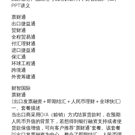
PPT讲义
票财通
出口捷益通
贸财通
全程贸易通
付汇理财通
进口捷益通
保汇通
环球工程通
跨境通
外资筹建通
财智国际
票财通
(出口发票融资＋即期结汇＋人民币理财＋全球快汇)
一、套餐描述
当出口商采用O/A（赊销）方式结算货款时，在预期
人民币升值的背景下，若想得到银行融资支持或者使
货款保值增值，可向客户推荐“票财通”套餐。该套餐
以出口发票融资为中心，整合了即期结汇、人民币理