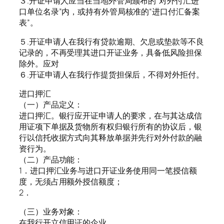
３.开证申请人应当在当地外管局颁布的“对外付汇进
口单位名录”内，或持有外管局核准的“进口付汇备案
表”。
５.开证申请人在我行有贷款逾期、欠息或垫款等不良
记录的，不再受理其进口开证业务，具备低风险担保
除外。应对
６.开证申请人在我行作提货担保后，不得对外拒付。
进口押汇
（一）产品定义：
进口押汇。银行应开证申请人的要求，在与其达成信
用证项下单据及货物所有权归银行所有的协议后，银
行以信托收据方式向其释放单据并先行对外付款的融
资行为。
（二）产品功能：
1．进口押汇业务与进口开证业务使用同一笔授信额
度，无须占用额外授信额度；
2．
（三）业务对象：
在我行开立信用证的企业。