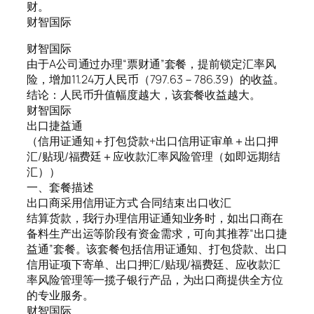
财。
财智国际
财智国际
由于A公司通过办理“票财通”套餐，提前锁定汇率风
险，增加11.24万人民币（797.63－786.39）的收益。
结论：人民币升值幅度越大，该套餐收益越大。
财智国际
出口捷益通
（信用证通知＋打包贷款+出口信用证审单＋出口押
汇/贴现/福费廷＋应收款汇率风险管理（如即远期结
汇））
一、套餐描述
出口商采用信用证方式 合同结束 出口收汇
结算货款，我行办理信用证通知业务时，如出口商在
备料生产出运等阶段有资金需求，可向其推荐“出口捷
益通”套餐。该套餐包括信用证通知、打包贷款、出口
信用证项下寄单、出口押汇/贴现/福费廷、应收款汇
率风险管理等一揽子银行产品，为出口商提供全方位
的专业服务。
财智国际