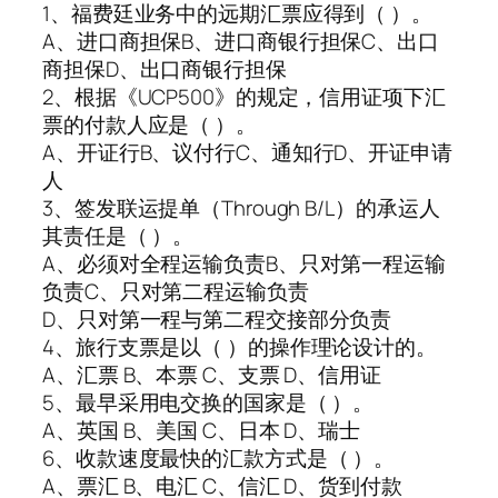
1、福费廷业务中的远期汇票应得到（ ）。
A、进口商担保B、进口商银行担保C、出口
商担保D、出口商银行担保
2、根据《UCP500》的规定，信用证项下汇
票的付款人应是（ ）。
A、开证行B、议付行C、通知行D、开证申请
人
3、签发联运提单（Through B/L）的承运人
其责任是（ ）。
A、必须对全程运输负责B、只对第一程运输
负责C、只对第二程运输负责
D、只对第一程与第二程交接部分负责
4、旅行支票是以（ ）的操作理论设计的。
A、汇票 B、本票 C、支票 D、信用证
5、最早采用电交换的国家是（ ）。
A、英国 B、美国 C、日本 D、瑞士
6、收款速度最快的汇款方式是（ ）。
A、票汇 B、电汇 C、信汇 D、货到付款