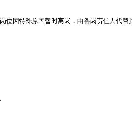
 ）岗位因特殊原因暂时离岗，由备岗责任人代
。