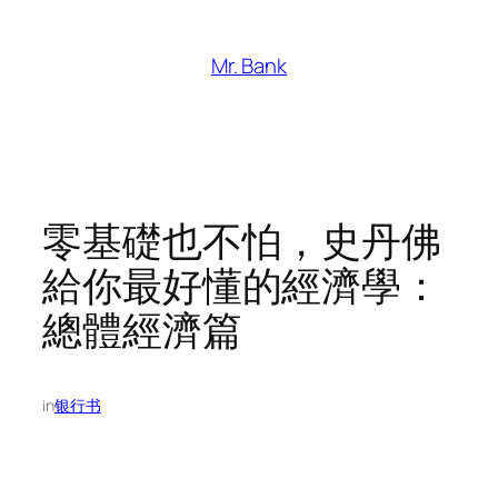
跳
至
Mr. Bank
内
容
零基礎也不怕，史丹佛
給你最好懂的經濟學：
總體經濟篇
in
银行书