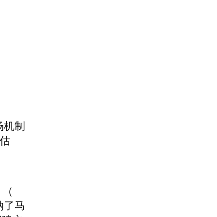
场机制
评估
》（
采纳了马