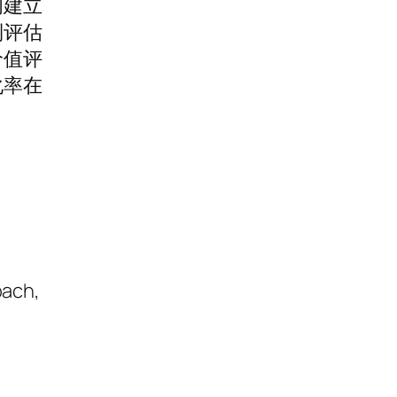
间建立
到评估
价值评
化率在
ach,