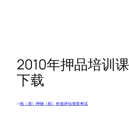
2010年押品培训
下载
in
抵（质）押物（权）价值评估资质考试