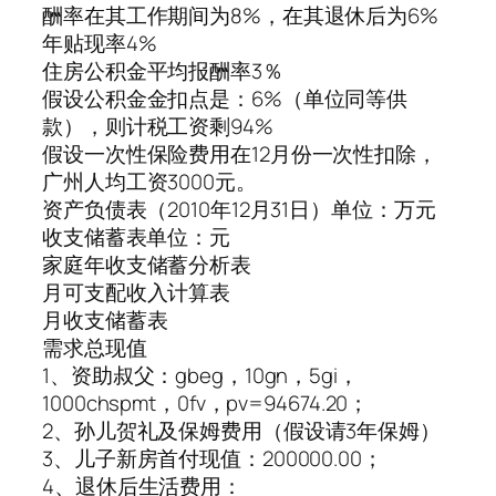
酬率在其工作期间为8%，在其退休后为6%
年贴现率4%
住房公积金平均报酬率3％
假设公积金金扣点是：6%（单位同等供
款），则计税工资剩94%
假设一次性保险费用在12月份一次性扣除，
广州人均工资3000元。
资产负债表 （2010年12月31日）单位：万元
收支储蓄表 单位：元
家庭年收支储蓄分析表
月可支配收入计算表
月收支储蓄表
需求总现值
1、资助叔父：gbeg，10gn，5gi，
1000chspmt，0fv，pv=94674.20；
2、孙儿贺礼及保姆费用（假设请3年保姆）
3、儿子新房首付现值：200000.00；
4、退休后生活费用：