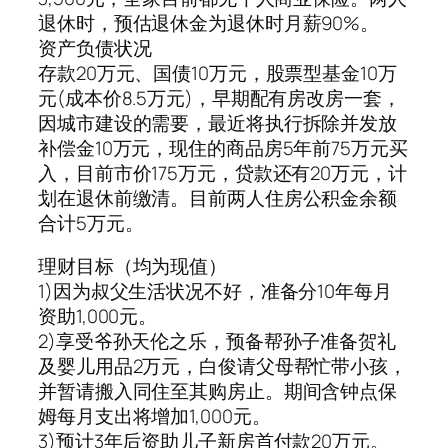
退休时，预估退休金为退休时月薪90%。
资产负债状况
存款20万元、国债10万元，股票型基金10万
元(成本价8.5万元)，早期配有房改房一套，
因城市建设的需要，最近将执行拆除并发放
补偿金10万元，现住的商品房5年前75万元买
入，目前市价175万元，贷款还有20万元，计
划在退休前缴清。目前两人住房公积金余额
合计5万元。
理财目标（均为现值）
1)因为叔父生活状况不好，准备分10年每月
资助1,000元。
2)享受爷孙天伦之乐，预备帮孙子准备贺礼
及婴儿用品2万元，白俊请父母帮忙带小孩，
并暂请搬入同住至其购房止。期间含钟点保
姆每月支出将增加1,000元。
3)预计3年后资助儿子新房首付款20万元。