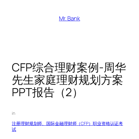
跳
至
Mr. Bank
内
容
CFP综合理财案例-周华
先生家庭理财规划方案
PPT报告（2）
in
注册理财规划师、国际金融理财师（CFP）职业资格认证考
试