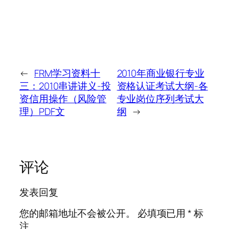
←
FRM学习资料十
2010年商业银行专业
三：2010串讲讲义-投
资格认证考试大纲-各
资信用操作（风险管
专业岗位序列考试大
理）PDF文
纲
→
评论
发表回复
您的邮箱地址不会被公开。
必填项已用
*
标
注