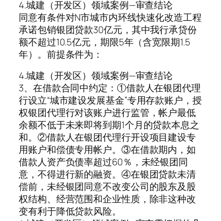
4.城建（开发区）领域案例—审查结论
同意有条件对N市城市内环线快速化改造工程
承诺包销银团贷款30亿元，其中我行承贷份
额不超过10.5亿元，期限5年（含宽限期1.5
年）。前提条件为：
4.城建（开发区）领域案例—审查结论
3、在借款合同中约定：①借款人在银团代理
行设立“城市建设发展基金”专用存款账户，授
权银团代理行对该账户进行监管，帐户最低
余额不低于未来即将到期1个月的贷款本息之
和。②借款人在银团代理行开设项目建设专
用账户和偿债专用帐户。③在借款期内，如
借款人资产负债率超过60％，未经银团同
意，不得进行新的融资。④在银团贷款未清
偿前，未经银团同意不改变公司的股东及股
权结构、经营范围和企业性质，除非这种改
变有利于降低贷款风险。