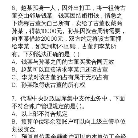
6、赵某孤身一人，因外出打工，将一祖传古
董交由邻居钱某。钱某因结婚用钱，情急之
下谎称古董为自己所有，卖给了古董收藏商
孙某，得款10000元。孙某因资金周转需要，
向李某借款20000元，双方约定将该古董押
给李某，如某到期不回赎，古董归李某所
有。下列说法正确的是（ ）
A、钱某与孙某之间的古董买卖合同无效
B、赵某可以直接请求李某归还该古董
C、李某对该古董的占有属于无权占有
D、孙某取得该古董的所有权
7、代理中央财政国库集中支付业务中，下面
不符合账户管理规定的是( )。
A、以上部不符合规定
B、预算单位零余额账户可以向上级主管单位
划拨资金
C、预算单位零余额账户可以向本单位工会经