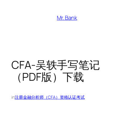
跳
至
Mr. Bank
内
容
CFA-吴轶手写笔记
（PDF版）下载
in
注册金融分析师（CFA）资格认证考试