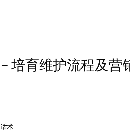
 – 培育维护流程及营
销话术