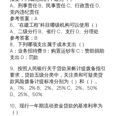
A、刑事责任 B、民事责任 C、行政责任 D、
党内违纪责任
参考答案：A
6、“在建工程”科目哪级机构可以使用（ ）
A、二级分行 B、省行 C、支行 D、分理处
参考答案：B
8、下列哪项支出属于成本支出（ ）
A：业务招待费 B：购置运钞车 C：赞助捐助
支出 D：罚款
9、按照人民银行关于贷款呆帐计提拨备指引
要求，贷款五级分类中，关注类和可疑类贷
款风险拨备计提标准分别为（ ）和（ ）。
A、1%、2% B、2%、25% C、2%、50%
D、25%、50%
10、现行一年期流动资金贷款的基准利率为
（ ）