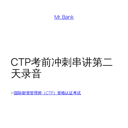
跳
至
Mr. Bank
内
容
CTP考前冲刺串讲第二
天录音
in
国际财资管理师（CTP）资格认证考试