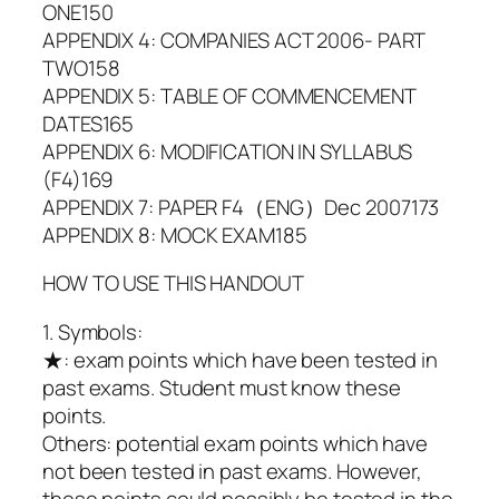
ONE150
APPENDIX 4: COMPANIES ACT 2006- PART
TWO158
APPENDIX 5: TABLE OF COMMENCEMENT
DATES165
APPENDIX 6: MODIFICATION IN SYLLABUS
(F4)169
APPENDIX 7: PAPER F4（ENG）Dec 2007173
APPENDIX 8: MOCK EXAM185
HOW TO USE THIS HANDOUT
1. Symbols:
★: exam points which have been tested in
past exams. Student must know these
points.
Others: potential exam points which have
not been tested in past exams. However,
these points could possibly be tested in the