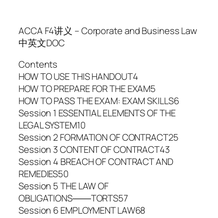
ACCA F4讲义 – Corporate and Business Law
中英文DOC
Contents
HOW TO USE THIS HANDOUT4
HOW TO PREPARE FOR THE EXAM5
HOW TO PASS THE EXAM: EXAM SKILLS6
Session 1 ESSENTIAL ELEMENTS OF THE
LEGAL SYSTEM10
Session 2 FORMATION OF CONTRACT25
Session 3 CONTENT OF CONTRACT43
Session 4 BREACH OF CONTRACT AND
REMEDIES50
Session 5 THE LAW OF
OBLIGATIONS――TORTS57
Session 6 EMPLOYMENT LAW68