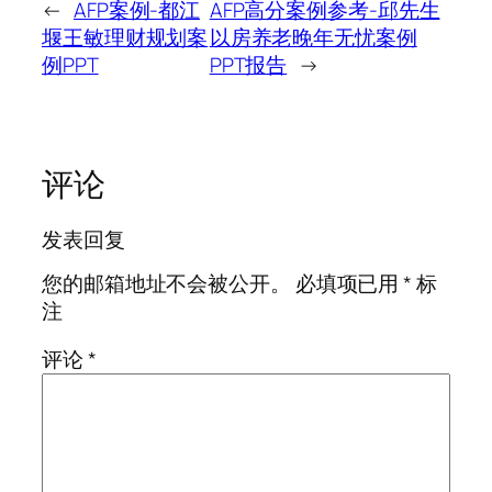
←
AFP案例-都江
AFP高分案例参考-邱先生
堰王敏理财规划案
以房养老晚年无忧案例
例PPT
PPT报告
→
评论
发表回复
您的邮箱地址不会被公开。
必填项已用
*
标
注
评论
*