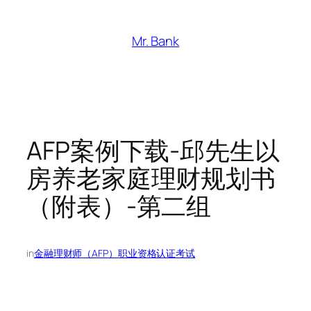
跳
至
Mr. Bank
内
容
AFP案例下载-邱先生以
房养老家庭理财规划书
（附表）-第二组
in
金融理财师（AFP）职业资格认证考试