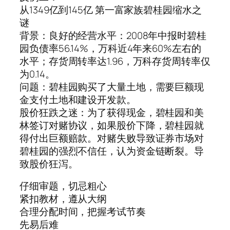
从1349亿到145亿 第一富家族碧桂园缩水之
谜
背景：良好的经营水平：2008年中报时碧桂
园负债率56.14%，万科近4年来60%左右的
水平；存货周转率达1.96，万科存货周转率仅
为0.14。
问题：碧桂园购买了大量土地，需要巨额现
金支付土地和建设开发款。
股价狂跌之迷：为了获得现金，碧桂园和美
林签订对赌协议，如果股价下降，碧桂园就
得付出巨额赔款。对赌失败导致证券市场对
碧桂园的强烈不信任，认为资金链断裂。导
致股价狂泻。
仔细审题，切忌粗心
紧扣教材，遵从大纲
合理分配时间，把握考试节奏
先易后难