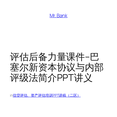
跳
至
Mr. Bank
内
容
评估后备力量课件–巴
塞尔新资本协议与内部
评级法简介PPT讲义
in
信贷评估、资产评估培训PPT讲稿（二区）