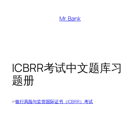
跳
至
Mr. Bank
内
容
ICBRR考试中文题库习
题册
in
银行风险与监管国际证书（ICBRR）考试