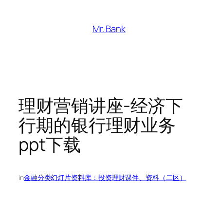
跳
至
Mr. Bank
内
容
理财营销讲座-经济下
行期的银行理财业务
ppt下载
in
金融分类幻灯片资料库：投资理财课件、资料（二区）