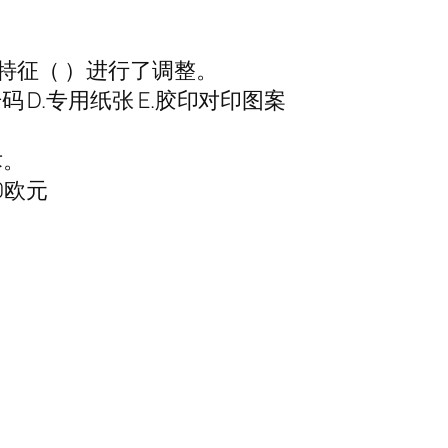
防伪特征（ ）进行了调整。
码 D.专用纸张 E.胶印对印图案
术。
00欧元