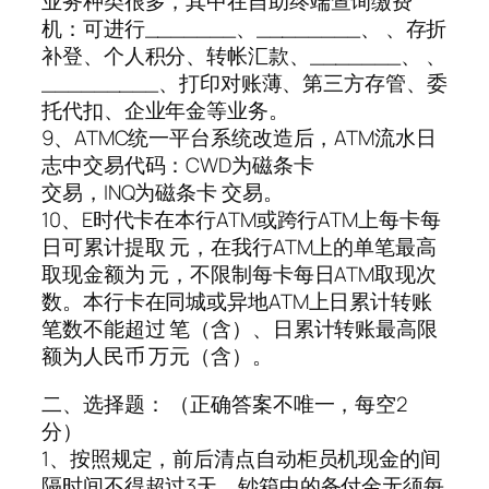
业务种类很多，其中在自助终端查询缴费
机：可进行_______、________、 、存折
补登、个人积分、转帐汇款、_______、 、
_________、打印对账薄、第三方存管、委
托代扣、企业年金等业务。
9、ATMC统一平台系统改造后，ATM流水日
志中交易代码：CWD为磁条卡
交易，INQ为磁条卡 交易。
10、E时代卡在本行ATM或跨行ATM上每卡每
日可累计提取 元，在我行ATM上的单笔最高
取现金额为 元，不限制每卡每日ATM取现次
数。本行卡在同城或异地ATM上日累计转账
笔数不能超过 笔（含）、日累计转账最高限
额为人民币 万元（含）。
二、选择题： （正确答案不唯一，每空2
分）
1、按照规定，前后清点自动柜员机现金的间
隔时间不得超过3天，钞箱中的备付金无须每