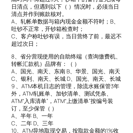
日清点，但遇到以下（ ）情况时，必须当日
清点并作到账款核对。
A、轧帐单数据与箱内现金金额不符时；B、
吐钞不正常，开钞箱检查时；
C、客户称吐钞有误，当日营终了前，最迟不
超过次日；
8、省分营现使用的自助终端（查询缴费机、
转帐汇款机）品牌有：（ ）
A、国光、南天、东南 B、华景、国光、南天
C、银利、南天、长城 D、国光、南天、长城
9 、ATM本机日志的管理，除流水账保管3年
外，ATM轧账单、加钞清单、测试凭条、
ATM“入库清单”，ATM“上缴清单”按编号装
订，至少保管（ ）
A、半年 B、一年
C、二年 D、三年
10、ATM异地取现交易，按取款金额的1%收