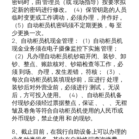
密码时，由 管理员（或 现场指导）按要求拟
定新的密码进行修改。（4）保管钥匙的人员
临时变更或工作调动，必须办理 ，并作好 。
（5）自动柜员机密码须不定期更换，每 至
少更换一次。
2、自动柜员机现金管理：（1）自动柜员机
现金业务须在电子摄像监控下实施 管理；
（2）凡办理自动柜员机钞箱开闭、装钞、卸
钞、整点、账款核对、钞箱检查等工作，必
须 到场、 办理，发生差错， 符核；（3）、
每次自动柜员机装填现钞前，应进行 处理，
装钞后对外营业前，必须进行 测试， 无误
后，方可投入使用。 （4）、自动柜员机备
付现钞必须经过票据整点，保证 、 、 、无褶
皱及卷角等符合自动柜员机使用的人民币或
外币现钞，禁止使用 和 的现钞。
8、截止目前，在我行自助设备上可以办理的