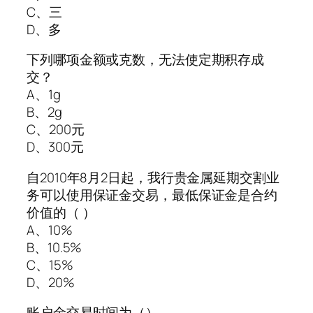
C、三
D、多
下列哪项金额或克数，无法使定期积存成
交？
A、1g
B、2g
C、200元
D、300元
自2010年8月2日起，我行贵金属延期交割业
务可以使用保证金交易，最低保证金是合约
价值的（ ）
A、10%
B、10.5%
C、15%
D、20%
账户金交易时间为（）