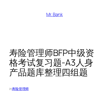
跳
至
Mr. Bank
内
容
寿险管理师BFP中级资
格考试复习题-A3人身
产品题库整理四组题
in
寿险管理师