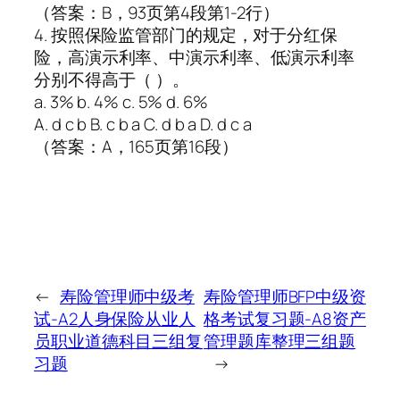
（答案：B，93页第4段第1-2行）
4. 按照保险监管部门的规定，对于分红保
险，高演示利率、中演示利率、低演示利率
分别不得高于（ ）。
a. 3% b. 4% c. 5% d. 6%
A. d c b B. c b a C. d b a D. d c a
（答案：A，165页第16段）
←
寿险管理师中级考
寿险管理师BFP中级资
试-A2人身保险从业人
格考试复习题-A8资产
员职业道德科目三组复
管理题库整理三组题
习题
→