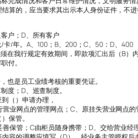
指标完成情况和客户日常维护情况，文明服务
理结算的，应当要求其出示本人身份证件，不
人客户；D、所有客户
/年。A、100；B、200；C、50：D、400
人须在我行规定有效期间，即款项汇出后（B）
解职付。
据，也是员工业绩考核的重要凭证。
算制度；D、巡查制度。
应到（）申请办理，
行营业网点的管理网点；C、原挂失营业网点的
（）保管。
妥善保管；C由柜员随身携带；D、交给营业经
等内容的调整应填写（D），经业务主管授权后