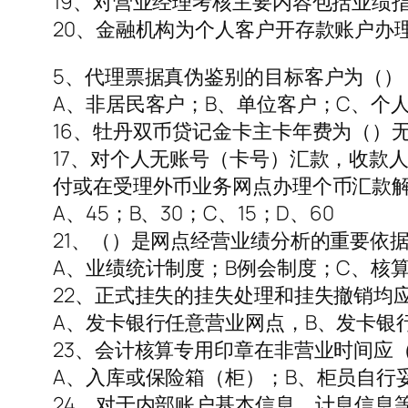
19、对营业经理考核主要内容包括业绩
20、金融机构为个人客户开存款账户办
5、代理票据真伪鉴别的目标客户为（）
A、非居民客户；B、单位客户；C、个
16、牡丹双币贷记金卡主卡年费为（）无/卡
17、对个人无账号（卡号）汇款，收款
付或在受理外币业务网点办理个币汇款
A、45；B、30；C、15；D、60
21、（）是网点经营业绩分析的重要依
A、业绩统计制度；B例会制度；C、核
22、正式挂失的挂失处理和挂失撤销均
A、发卡银行任意营业网点，B、发卡银
23、会计核算专用印章在非营业时间应
A、入库或保险箱（柜）；B、柜员自行
24、对于内部账户基本信息、计息信息