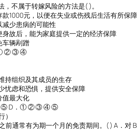
，不属于转嫁风险的方法是( )。
款1000元，以便在失业或伤残后生活有所保
以减少患病的可能性
便身故后，能为家庭提供一定的经济保障
免车辆剐蹭
① ② ③ ④
 维持组织及其成员的生存
减少忧虑和恐惧，提供安全保障
价值最大化
 ⑤ D．① ② ③ ④ ⑤
9行）
前通常有为期一个月的免责期间。( ) A．对 