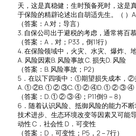
天，这是真稳健；生时预备死时，这是真
于保险的精辟论述出自胡适先生。（ ）A.对
（答案：A.对；导言）
3. 自保公司出于避税的考虑，通常将百慕
（答案：A．对；P33，倒11行）
4. 在保险领域中，火灾、水灾、爆炸、
A. 风险因素B. 风险事故 C. 损失D. 风险
（答案：B. 风险事故；P2）
5．在以下四项中：①期望损失成本，②
A. ① ②B. ① ② ③C. ① ② ④D. ① ② ③ ④
（答案：D. ① ② ③ ④；P11倒9－8）
6．随着认识风险、抵御风险的能力不
技术进步、生态环境改变等因素又可能导
动性 C．社会性 D．可变性
（答案：D．可变性；P5，2－7行）