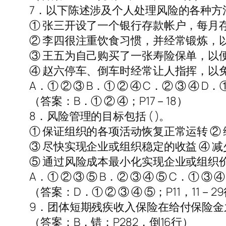
7．以下陈述涉及个人处理风险的各种方法
① 张三开设了一个银行存款帐户，每月存
② 李四很注重饮食习惯，并经常锻炼，
③ 王五为自己购买了一张寿险保单，以
④ 赵六停车、倒车时经常让人指挥，以
A．① ② ③ B．① ② ④ C．② ③ ④ D．
（答案：B．① ② ④；P17－18）
8．风险管理的目标包括 ( )。
① 保证组织的各项活动恢复正常运转 ②
③ 尽快实现企业或组织稳定的收益 ④ 
⑤ 通过风险成本最小化实现企业或组织
A．① ② ③ ⑤ B．② ③ ④ ⑤ C．① ③ ④
（答案：D．① ② ③ ④ ⑤；P11，11－2
9．团体短期残疾收入保险在给付保险金之
（答案：B．错；P282，倒16行）