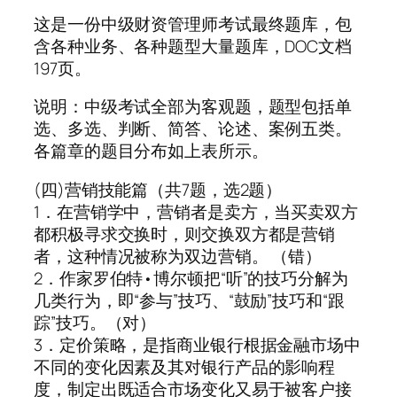
这是一份中级财资管理师考试最终题库，包
含各种业务、各种题型大量题库，DOC文档
197页。
说明：中级考试全部为客观题，题型包括单
选、多选、判断、简答、论述、案例五类。
各篇章的题目分布如上表所示。
(四)营销技能篇（共7题，选2题）
1．在营销学中，营销者是卖方，当买卖双方
都积极寻求交换时，则交换双方都是营销
者，这种情况被称为双边营销。 （错）
2．作家罗伯特•博尔顿把“听”的技巧分解为
几类行为，即“参与”技巧、“鼓励”技巧和“跟
踪”技巧。（对）
3．定价策略，是指商业银行根据金融市场中
不同的变化因素及其对银行产品的影响程
度，制定出既适合市场变化又易于被客户接