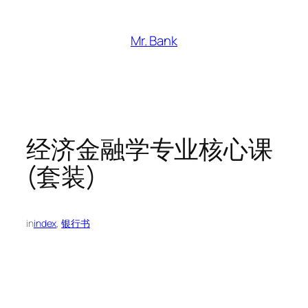
跳
至
Mr. Bank
内
容
经济金融学专业核心课
(套装)
in
index
, 
银行书