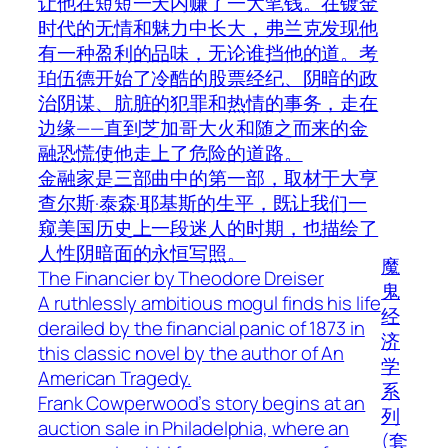
让他在短短一天内赚了一大笔钱。在镀金
时代的无情和魅力中长大，弗兰克发现他
有一种盈利的品味，无论谁挡他的道。考
珀伍德开始了冷酷的股票经纪、阴暗的政
治阴谋、肮脏的犯罪和热情的事务，走在
边缘——直到芝加哥大火和随之而来的金
融恐慌使他走上了危险的道路。
金融家是三部曲中的第一部，取材于大亨
查尔斯·泰森·耶基斯的生平，既让我们一
窥美国历史上一段迷人的时期，也描绘了
人性阴暗面的永恒写照。
魔
The Financier by Theodore Dreiser
鬼
A ruthlessly ambitious mogul finds his life
经
derailed by the financial panic of 1873 in
济
this classic novel by the author of An
学
American Tragedy.
系
Frank Cowperwood’s story begins at an
列
auction sale in Philadelphia, where an
(套