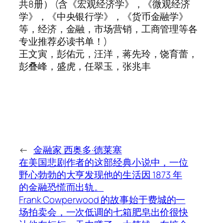
共8册） (含《宏观经济学》，《微观经济
学》，《中央银行学》，《货币金融学》
等，经济，金融，市场营销，工商管理等各
专业推荐必读书单！)
王文寅，彭佑元，汪洋，蒋先玲，饶育蕾，
彭叠峰，盛虎，任翠玉，张兆丰
←
金融家 西奥多·德莱塞
在美国悲剧作者的这部经典小说中，一位
野心勃勃的大亨发现他的生活因 1873 年
的金融恐慌而出轨。
Frank Cowperwood 的故事始于费城的一
场拍卖会，一次低调的七箱肥皂出价很快