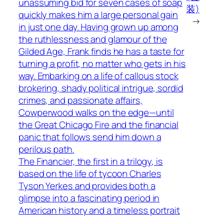
unassuming bid for seven cases of soap
装)
quickly makes him a large personal gain
→
in just one day. Having grown up among
the ruthlessness and glamour of the
Gilded Age, Frank finds he has a taste for
turning a profit, no matter who gets in his
way. Embarking on a life of callous stock
brokering, shady political intrigue, sordid
crimes, and passionate affairs,
Cowperwood walks on the edge—until
the Great Chicago Fire and the financial
panic that follows send him down a
perilous path.
The Financier, the first in a trilogy, is
based on the life of tycoon Charles
Tyson Yerkes and provides both a
glimpse into a fascinating period in
American history and a timeless portrait