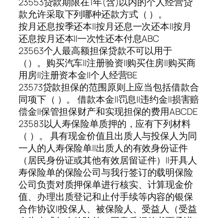
23553贷款期限在1年(含)以内的个人经营贷
款允许采取下列哪种还款方式（ ）。
按月还息按季还本||按月还息一次还本||按月
还息按月还本||一次性还本付息ABC
23563个人最高额担保贷款不可以用于
（）。购买汽车||注册验资||购买住房||购买商
用房||注册资本金||个人经营BE
23573贷款担保的范围原则上应当包括借款合
同项下（ ）。 借款本金||罚息||违约金||损害赔
偿金||保管担保财产和实现担保的费用ABCDE
23583以人寿保险单质押的，应有下列材料
（ ）。 具有现金价值且出质人与投保人为同
一人的人寿保险单||出质人的有效身份证件
（居民身份证或其他有效居留证件）||开具人
寿保险单的保险公司与我行签订的载明保险
公司负责对质押保单进行核实、计算现金价
值、办理出质登记和止付手续等内容的银保
合作协议||投保人、被保险人、受益人（受益