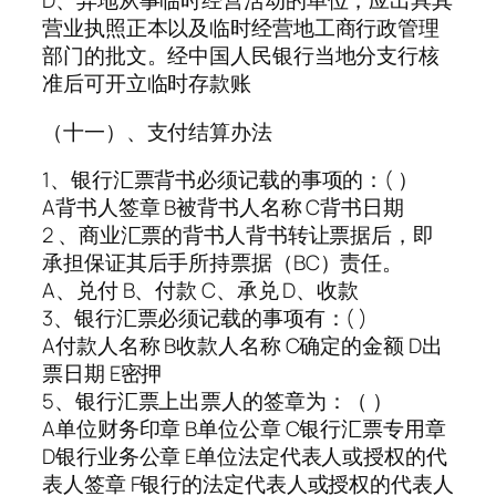
D、异地从事临时经营活动的单位，应出具其
营业执照正本以及临时经营地工商行政管理
部门的批文。经中国人民银行当地分支行核
准后可开立临时存款账
（十一）、支付结算办法
1、银行汇票背书必须记载的事项的：( ）
A背书人签章 B被背书人名称 C背书日期
2 、商业汇票的背书人背书转让票据后，即
承担保证其后手所持票据（BC）责任。
A、兑付 B、付款 C、承兑 D、收款
3、银行汇票必须记载的事项有：( )
A付款人名称 B收款人名称 C确定的金额 D出
票日期 E密押
5、银行汇票上出票人的签章为：（ ）
A单位财务印章 B单位公章 C银行汇票专用章
D银行业务公章 E单位法定代表人或授权的代
表人签章 F银行的法定代表人或授权的代表人