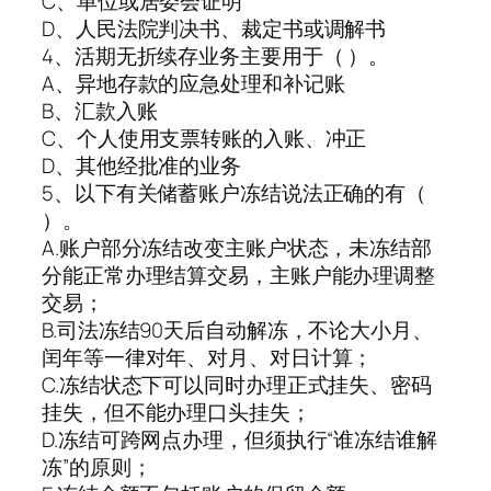
C、单位或居委会证明
D、人民法院判决书、裁定书或调解书
4、活期无折续存业务主要用于（ ）。
A、异地存款的应急处理和补记账
B、汇款入账
C、个人使用支票转账的入账、冲正
D、其他经批准的业务
5、以下有关储蓄账户冻结说法正确的有（
）。
A.账户部分冻结改变主账户状态，未冻结部
分能正常办理结算交易，主账户能办理调整
交易；
B.司法冻结90天后自动解冻，不论大小月、
闰年等一律对年、对月、对日计算；
C.冻结状态下可以同时办理正式挂失、密码
挂失，但不能办理口头挂失；
D.冻结可跨网点办理，但须执行“谁冻结谁解
冻”的原则；