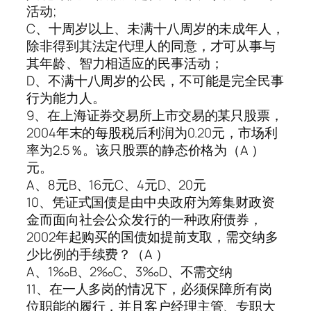
活动;
C、十周岁以上、未满十八周岁的未成年人，
除非得到其法定代理人的同意，才可从事与
其年龄、智力相适应的民事活动；
D、不满十八周岁的公民，不可能是完全民事
行为能力人。
9、在上海证券交易所上市交易的某只股票，
2004年末的每股税后利润为0.20元，市场利
率为2.5％。该只股票的静态价格为（A ）
元。
A、8元B、16元C、4元D、20元
10、凭证式国债是由中央政府为筹集财政资
金而面向社会公众发行的一种政府债券，
2002年起购买的国债如提前支取，需交纳多
少比例的手续费？（A ）
A、1‰B、2‰C、3‰D、不需交纳
11、在一人多岗的情况下，必须保障所有岗
位职能的履行，并且客户经理主管、专职大