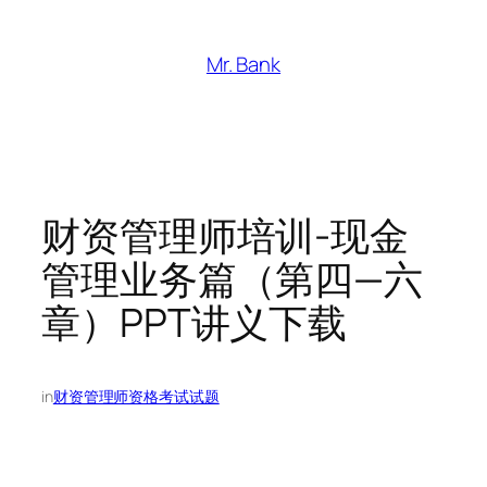
跳
至
Mr. Bank
内
容
财资管理师培训-现金
管理业务篇（第四—六
章）PPT讲义下载
in
财资管理师资格考试试题