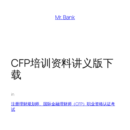
跳
至
Mr. Bank
内
容
CFP培训资料讲义版下
载
in
注册理财规划师、国际金融理财师（CFP）职业资格认证考
试