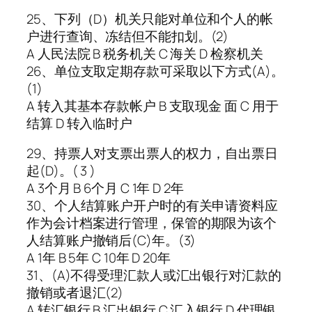
25、下列（D）机关只能对单位和个人的帐
户进行查询、冻结但不能扣划。(2)
A 人民法院 B 税务机关 C 海关 D 检察机关
26、单位支取定期存款可采取以下方式(A)。
(1)
A 转入其基本存款帐户 B 支取现金 面 C 用于
结算 D 转入临时户
29、持票人对支票出票人的权力，自出票日
起(D)。( 3 )
A 3个月 B 6个月 C 1年 D 2年
30、个人结算账户开户时的有关申请资料应
作为会计档案进行管理，保管的期限为该个
人结算账户撤销后(C)年。(3)
A 1年 B 5年 C 10年 D 20年
31、(A)不得受理汇款人或汇出银行对汇款的
撤销或者退汇(2)
A 转汇银行 B 汇出银行 C 汇入银行 D 代理银