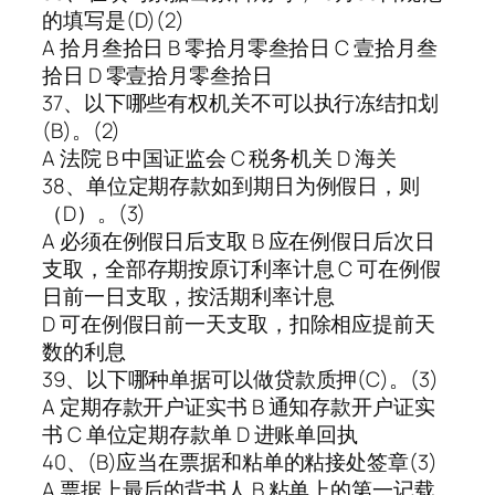
的填写是(D)(2)
A 拾月叁拾日 B 零拾月零叁拾日 C 壹拾月叁
拾日 D 零壹拾月零叁拾日
37、以下哪些有权机关不可以执行冻结扣划
(B)。(2)
A 法院 B 中国证监会 C 税务机关 D 海关
38、单位定期存款如到期日为例假日，则
（D）。(3)
A 必须在例假日后支取 B 应在例假日后次日
支取，全部存期按原订利率计息 C 可在例假
日前一日支取，按活期利率计息
D 可在例假日前一天支取，扣除相应提前天
数的利息
39、以下哪种单据可以做贷款质押(C)。(3)
A 定期存款开户证实书 B 通知存款开户证实
书 C 单位定期存款单 D 进账单回执
40、(B)应当在票据和粘单的粘接处签章(3)
A 票据上最后的背书人 B 粘单上的第一记载