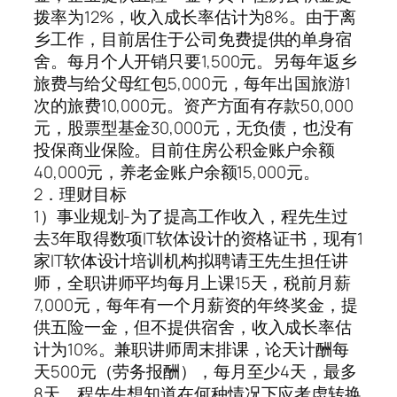
拨率为12%，收入成长率估计为8%。由于离
乡工作，目前居住于公司免费提供的单身宿
舍。每月个人开销只要1,500元。另每年返乡
旅费与给父母红包5,000元，每年出国旅游1
次的旅费10,000元。资产方面有存款50,000
元，股票型基金30,000元，无负债，也没有
投保商业保险。目前住房公积金账户余额
40,000元，养老金账户余额15,000元。
2．理财目标
1）事业规划-为了提高工作收入，程先生过
去3年取得数项IT软体设计的资格证书，现有1
家IT软体设计培训机构拟聘请王先生担任讲
师，全职讲师平均每月上课15天，税前月薪
7,000元，每年有一个月薪资的年终奖金，提
供五险一金，但不提供宿舍，收入成长率估
计为10%。兼职讲师周末排课，论天计酬每
天500元（劳务报酬），每月至少4天，最多
8天。程先生想知道在何种情况下应考虑转换