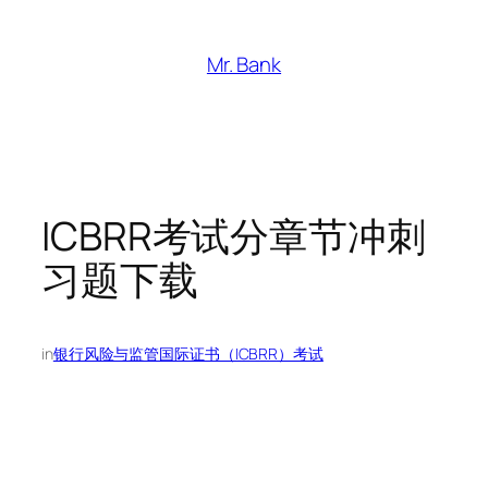
跳
至
Mr. Bank
内
容
ICBRR考试分章节冲刺
习题下载
in
银行风险与监管国际证书（ICBRR）考试