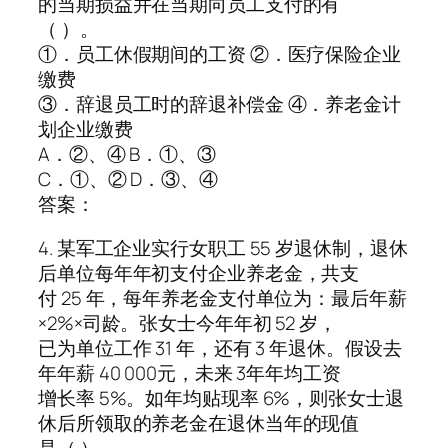
的当期损益并在当期向员工支付的有
（ ）。
①．员工休假期间的工资 ②．医疗保险企业
缴费
③．辞退员工时的辞退补偿金 ④．养老金计
划企业缴费
A．②、④ B．①、③
C．①、② D．③、④
答案：
4. 某军工企业实行女职工 55 岁退休制，退休
后单位每年年初支付企业养老金，共支
付 25 年，每年养老金支付单位为：最后年薪
×2%×司龄。张女士今年年初 52 岁，
已为单位工作 31 年，还有 3 年退休。假设去
年年薪 40 000元，未来 3年年均工资
增长率 5%。如年均贴现率 6%，则张女士退
休后所领取的养老金在退休当年的现值
是（ ） 。