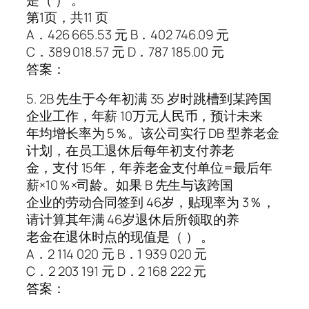
第1页，共11 页
A．426 665.53 元 B．402 746.09 元
C．389 018.57 元 D．787 185.00 元
答案：
5. 2B 先生于今年初满 35 岁时跳槽到某跨国
企业工作，年薪 10万元人民币，预计未来
年均增长率为 5％。该公司实行 DB 型养老金
计划，在员工退休后每年初支付养老
金，支付 15年，年养老金支付单位=最后年
薪×10％×司龄。如果 B 先生与该跨国
企业的劳动合同签到 46岁，贴现率为 3％，
请计算其年满 46岁退休后所领取的养
老金在退休时点的现值是（ ） 。
A．2 114 020 元 B．1 939 020 元
C．2 203 191 元 D．2 168 222 元
答案：