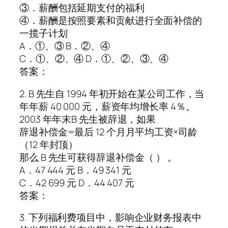
③．薪酬包括延期支付的福利
④．薪酬是按照要素和贡献进行全面补偿的
一揽子计划
A．①、③ B．②、④
C．①、②、④ D．①、②、③、④
答案：
2. B 先生自 1994 年初开始在某公司工作，当
年年薪 40 000 元，薪资年均增长率 4％。
2003 年年末B 先生被辞退，如果
辞退补偿金=最后 12 个月月平均工资×司龄
（12 年封顶）
那么 B 先生可获得辞退补偿金（ ） 。
A．47 444 元 B．49 341 元
C．42 699 元 D．44 407 元
答案：
3. 下列福利费项目中，影响企业财务报表中