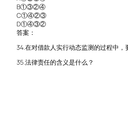
B①③②④
C①④②③
D①④③②
答案：
34.在对借款人实行动态监测的过程中
35.法律责任的含义是什么？