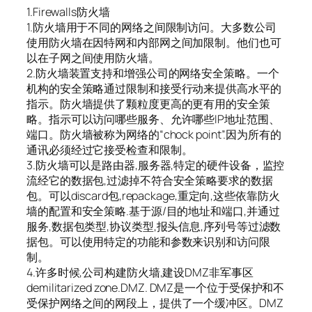
1.Firewalls防火墙
1.防火墙用于不同的网络之间限制访问。大多数公司
使用防火墙在因特网和内部网之间加限制。他们也可
以在子网之间使用防火墙。
2.防火墙装置支持和增强公司的网络安全策略。一个
机构的安全策略通过限制和接受行动来提供高水平的
指示。防火墙提供了颗粒度更高的更有用的安全策
略。指示可以访问哪些服务、允许哪些IP地址范围、
端口。防火墙被称为网络的“chock point”.因为所有的
通讯必须经过它接受检查和限制。
3.防火墙可以是路由器,服务器,特定的硬件设备，监控
流经它的数据包,过滤掉不符合安全策略要求的数据
包。可以discard包,repackage,重定向,这些依靠防火
墙的配置和安全策略.基于源/目的地址和端口,并通过
服务,数据包类型,协议类型,报头信息,序列号等过滤数
据包。可以使用特定的功能和参数来识别和访问限
制。
4.许多时候,公司构建防火墙,建设DMZ非军事区
demilitarized zone.DMZ. DMZ是一个位于受保护和不
受保护网络之间的网段上，提供了一个缓冲区。DMZ