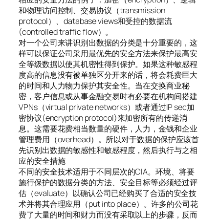
和物理访问控制、交易协议（transmission
protocol）、database views和受控的数据流
(controlled traffic flow）。
对一个公司来讲识别出数据的分类是十分重要的，这
样可以保证公司采用最优先的安全方法来保护最高安
全等级数据以使其机密性得到保护。如果这种敏感程
度高的信息没有被单独区分开来的话，将会耗费巨大
的时间和人力物力保护其安全性。当在交换商业秘
密，客户信息或从事金融交易时有必要在机构间搭建
VPNs（virtual private networks）或者通过IP sec加
密协议(encryption protocol)来加密所有的传递消
息。这需要花费相当数量的硬件，人力，金钱和企业
管理费用（overhead）。所以对于数据的保护应该首
先识别出数据的敏感性和敏感程度，然后执行与之相
应的安全措施
不同的安全技术适用于不同层次的CIA。环境、将要
施行保护的数据分类的方法、安全目标等必须经过评
估（evaluate）以确认公司已经购买了合适的安全技
术并将其合理应用（put into place）。许多的公司花
费了大量的时间和财力而没有采取以上的步骤，反而