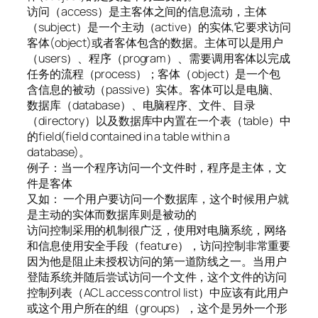
访问（access）是主客体之间的信息流动，主体
（subject）是一个主动（active）的实体,它要求访问
客体(object)或者客体包含的数据。主体可以是用户
（users）、程序（program）、需要调用客体以完成
任务的流程（process）；客体（object）是一个包
含信息的被动（passive）实体。客体可以是电脑、
数据库（database）、电脑程序、文件、目录
（directory）以及数据库中内置在一个表（table）中
的field(field contained in a table within a
database)。
例子：当一个程序访问一个文件时，程序是主体，文
件是客体
又如： 一个用户要访问一个数据库，这个时候用户就
是主动的实体而数据库则是被动的
访问控制采用的机制很广泛，使用对电脑系统，网络
和信息使用安全手段（feature），访问控制非常重要
因为他是阻止未授权访问的第一道防线之一。当用户
登陆系统并随后尝试访问一个文件，这个文件的访问
控制列表（ACL access control list）中应该有此用户
或这个用户所在的组（groups），这个是另外一个形