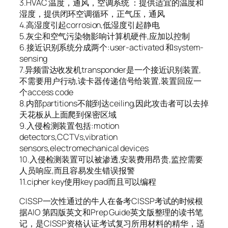
3.HVAC 温度，通风，空调系统 ：提供适宜的温度和
湿度，提供闭环空调循环，正气压，通风
4.高湿度引起corrosion,低湿度引起静电
5.灰尘和空气污染物影响计算机硬件,应加以控制
6.接近识别系统分成两个:user-activated 和system-
sensing
7.异频雷达收发机transponder是一个接近识别装置,
不需要用户行动,读卡器传递信号给装置,装置回应一
个access code
8.内部partitions不能到达ceiling,因此攻击者可以去掉
天花板从上面爬到保密区域
9.入侵检测装置包括:motion
detectors,CCTVs,vibration
sensors,electromechanical devices
10.入侵检测装置可以被渗透,安装费用昂贵,监控需要
人员响应,而且容易发生错误报警
11.cipher key使用key pad而且可以编程
CISSP一次性通过的牛人在备考CISSP考试的时候根
据AIO 第四版英文和Prep Guide英文版整理的读书笔
记，是CISSP资格认证考试复习所用材料的精华，适