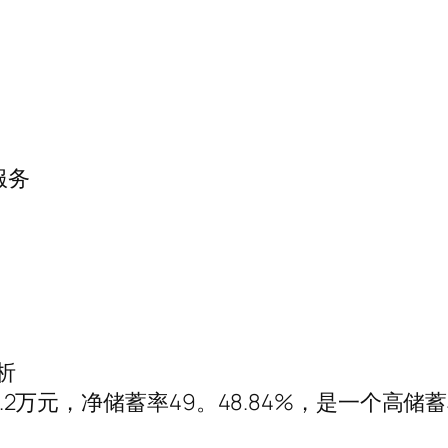
服务
析
21.2万元，净储蓄率49。48.84%，是一个