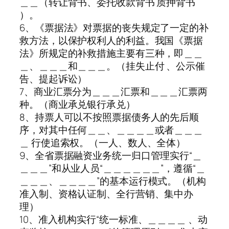
＿＿（转让背书、委托收款背书 质押背书
）。
6、《票据法》对票据的丧失规定了一定的补
救方法，以保护权利人的利益。我国《票据
法》所规定的补救措施主要有三种，即＿＿
＿、＿＿＿和＿＿＿。（挂失止付 、公示催
告、提起诉讼）
7、商业汇票分为＿＿＿汇票和＿＿＿汇票两
种。（商业承兑银行承兑）
8、持票人可以不按照票据债务人的先后顺
序，对其中任何＿＿、＿＿＿＿或者＿＿＿
＿ 行使追索权。（一人、数人、全体）
9、全省票据融资业务统一归口管理实行“＿
＿＿＿”和从业人员“＿＿＿＿＿＿”，遵循“＿
＿＿＿、＿＿＿＿”的基本运行模式。（机构
准入制、资格认证制、全行营销、集中办
理）
10、准入机构实行“统一标准、＿＿＿＿ 、动