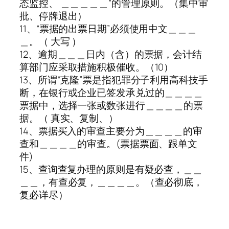
态监控、 ＿＿＿＿＿”的管理原则。（集中审
批、停牌退出）
11、“票据的出票日期”必须使用中文＿＿＿
＿。（ 大写 ）
12、逾期＿＿＿日内（含）的票据，会计结
算部门应采取措施积极催收。（10）
13、所谓“克隆”票是指犯罪分子利用高科技手
断，在银行或企业已签发承兑过的＿＿＿＿
票据中，选择一张或数张进行＿＿＿＿的票
据。（ 真实、复制、）
14、票据买入的审查主要分为＿＿＿＿的审
查和＿＿＿＿的审查。(票据票面、跟单文
件)
15、查询查复办理的原则是有疑必查，＿＿
＿＿，有查必复，＿＿＿＿。（查必彻底，
复必详尽）