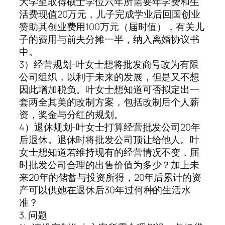
大学至取得硕士学位六年所需要年学费和生
活费现值20万元，儿子完成学业后回国创业
赞助其创业费用100万元（届时值），有关儿
子的费用与前夫分摊一半，纳入离婚协议书
中。
3）经营规划-叶女士想将批发商号改为有限
公司组织，以利于未来的发展，但是又不想
因此增加税负。叶女士想知道可否拟定出一
套两全其美的改制方案，包括改制后个人薪
资，奖金与分红的规划。
4）退休规划-叶女士打算经营批发公司20年
后退休。退休时将批发公司顶让给他人。叶
女士想知道若维持现有的经营情况不变，届
时批发公司合理的出售价值为多少？加上未
来20年的储蓄与投资所得，20年后累计的资
产可以供她在退休后30年过何种的生活水
准？
3. 问题