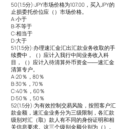
50(1.5分):JPY市场价格为107.00，买入JPY的
止损委托价位应（）市场价格。
A:小于
B:不等于
C:相当于
D:大于
51(1.5分):办理速汇金汇出汇款业务收取的手
续费中，（）应计入我行中间业务收入科
目，（）应计入待清算外币资金――速汇金
清算专户。
A:20％，80％
B:30％，70％
C:40％，60％
D:50％，50％
52(1.5分):为有效控制交易风险，按照客户汇
款金额，速汇金业务分为三级限制，各汇款
级别对汇（取）款人有不同的身份证明和相
关信息要求。这三个级别金额分别为（）。