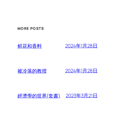
MORE POSTS
2024年1月28日
鲜花和香料
2024年1月28日
被冷落的教授
2023年3月21日
經濟學的世界(套書)