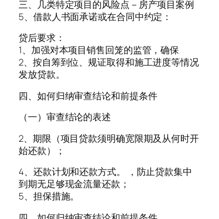
三、几类特定项目的风险点－房产项目案例
5、借款人书面承诺或在合同中约定：
贷后要求：
1、加强对本项目销售回笼的监管，确保
2、按自筹到位、规证取得和施工进度等情况
发放贷款。
四、如何归纳审查结论和前提条件
（一）审查结论的表述
2、期限（项目贷款须明确宽限期及从何时开
始还款）；
4、还款计划和还款方式。 ，防止贷款集中
到期无足够现金流量还款；
5、担保措施。
四、如何归纳审查结论和前提条件