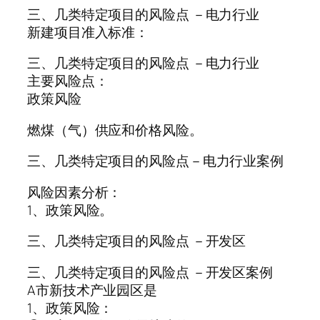
三、几类特定项目的风险点 －电力行业
新建项目准入标准：
三、几类特定项目的风险点 －电力行业
主要风险点：
政策风险
燃煤（气）供应和价格风险。
三、几类特定项目的风险点－电力行业案例
风险因素分析：
1、政策风险。
三、几类特定项目的风险点 －开发区
三、几类特定项目的风险点 －开发区案例
A市新技术产业园区是
1、政策风险：