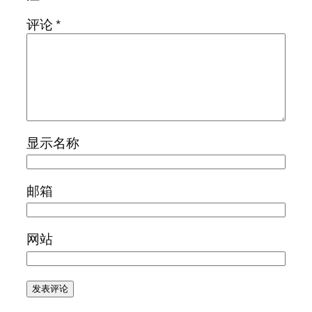
评论
*
显示名称
邮箱
网站