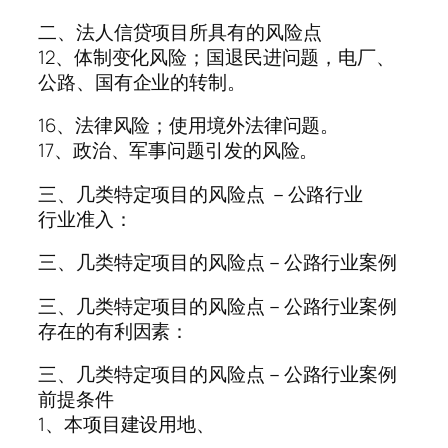
二、法人信贷项目所具有的风险点
12、体制变化风险；国退民进问题，电厂、
公路、国有企业的转制。
16、法律风险；使用境外法律问题。
17、政治、军事问题引发的风险。
三、几类特定项目的风险点 －公路行业
行业准入：
三、几类特定项目的风险点－公路行业案例
三、几类特定项目的风险点－公路行业案例
存在的有利因素：
三、几类特定项目的风险点－公路行业案例
前提条件
1、本项目建设用地、