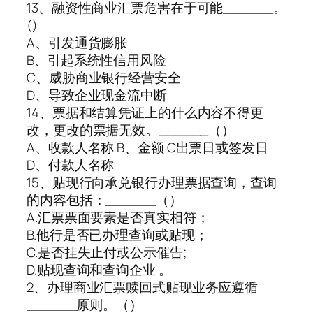
13、融资性商业汇票危害在于可能______。
()
A、引发通货膨胀
B、引起系统性信用风险
C、威胁商业银行经营安全
D、导致企业现金流中断
14、票据和结算凭证上的什么内容不得更
改，更改的票据无效。______（）
A、收款人名称 B、金额 C出票日或签发日
D、付款人名称
15、贴现行向承兑银行办理票据查询，查询
的内容包括：______（）
A.汇票票面要素是否真实相符；
B.他行是否已办理查询或贴现；
C.是否挂失止付或公示催告;
D.贴现查询和查询企业 。
2、办理商业汇票赎回式贴现业务应遵循
______原则。（）