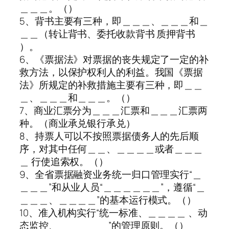
＿＿＿。（）
5、背书主要有三种，即＿＿＿、＿＿＿和＿
＿＿（转让背书、委托收款背书 质押背书
）。
6、《票据法》对票据的丧失规定了一定的补
救方法，以保护权利人的利益。我国《票据
法》所规定的补救措施主要有三种，即＿＿
＿、＿＿＿和＿＿＿。（）
7、商业汇票分为＿＿＿汇票和＿＿＿汇票两
种。（商业承兑银行承兑）
8、持票人可以不按照票据债务人的先后顺
序，对其中任何＿＿、＿＿＿＿或者＿＿＿
＿ 行使追索权。（）
9、全省票据融资业务统一归口管理实行“＿
＿＿＿”和从业人员“＿＿＿＿＿＿”，遵循“＿
＿＿＿、＿＿＿＿”的基本运行模式。（）
10、准入机构实行“统一标准、＿＿＿＿ 、动
态监控、 ＿＿＿＿＿”的管理原则。（）