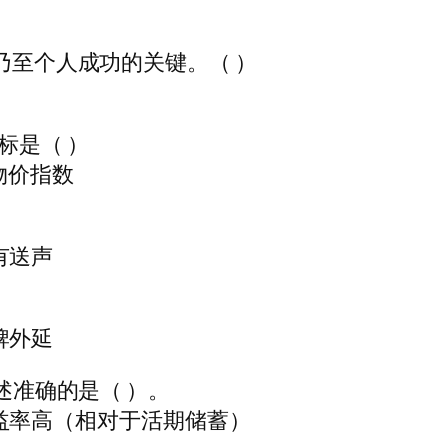
队乃至个人成功的关键。（ ）
标是（ ）
者物价指数
。
走有送声
品牌外延
描述准确的是（ ）。
D:收益率高（相对于活期储蓄）