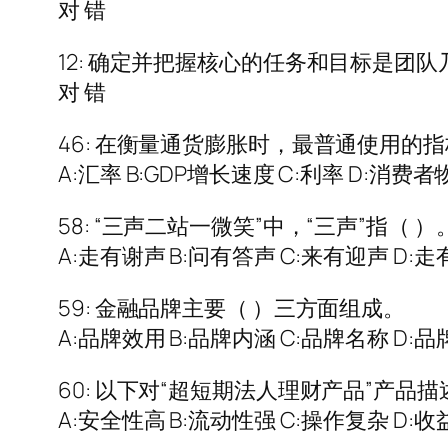
对 错
12: 确定并把握核心的任务和目标是团
对 错
46: 在衡量通货膨胀时，最普通使用的指
A:汇率 B:GDP增长速度 C:利率 D:消费
58: “三声二站一微笑”中，“三声”指（ ）
A:走有谢声 B:问有答声 C:来有迎声 D:
59: 金融品牌主要（ ）三方面组成。
A:品牌效用 B:品牌内涵 C:品牌名称 D:
60: 以下对“超短期法人理财产品”产品
A:安全性高 B:流动性强 C:操作复杂 