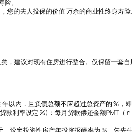
寿险。
 ，您的夫人投保的价值 万余的商业性终身寿
矣，建议对现有住房进行整合。仅保留一套自
；
以内，且负债总额不应超过总资产的 %，即X/(2
利率设定 %)：每月贷款偿还金额PMT（ n i 
万元，设定投资性房产年投资报酬率为 %，朱先