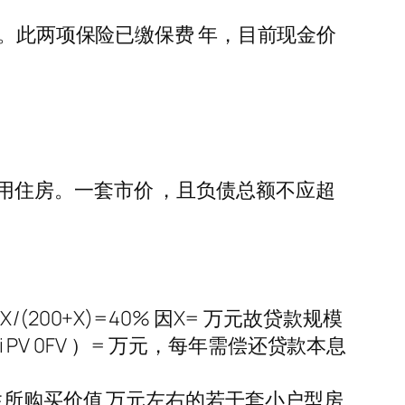
险。此两项保险已缴保费 年，目前现金价
用住房。一套市价 ，且负债总额不应超
00+X)=40% 因X= 万元故贷款规模
PV 0FV ）= 万元，每年需偿还贷款本息
生所购买价值 万元左右的若干套小户型房